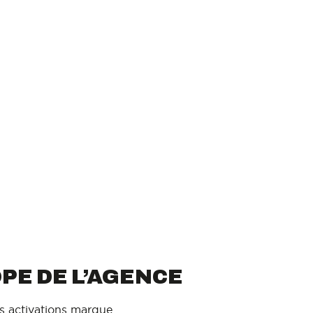
Qui sommes-nous ?
 FRANCE
OPE DE L’AGENCE
s activations marque