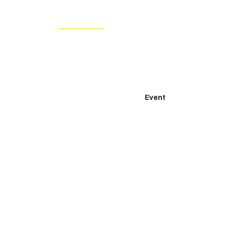
Nos expertises
Nos projets
Contactez-nous
Event