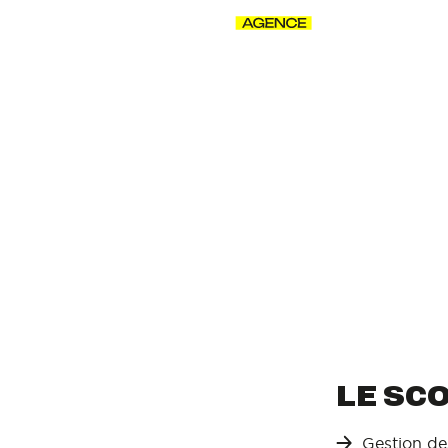
La Voix des Sports Agence
Retour aux projets
TOUR DE
LE SC
Gestion de