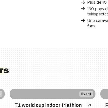
Plus de 10
190 pays di
téléspecta
Une caravan
fans
TS
t
Event
T1 world cup indoor triathlon
P