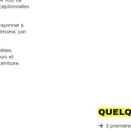
le Tour de
ceptionnelles
rayonner à
rimoine, son
êlées
urs et
rritoire.
QUELQ
3 première